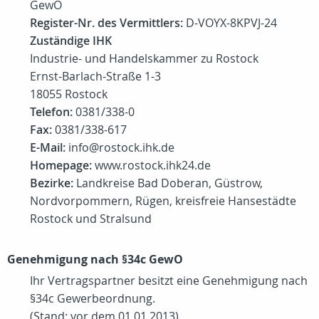
GewO
Register-Nr. des Vermittlers:
D-VOYX-8KPVJ-24
Zuständige IHK
Industrie- und Handelskammer zu Rostock
Ernst-Barlach-Straße 1-3
18055 Rostock
Telefon:
0381/338-0
Fax:
0381/338-617
E-Mail:
info@rostock.ihk.de
Homepage:
www.rostock.ihk24.de
Bezirke:
Landkreise Bad Doberan, Güstrow,
Nordvorpommern, Rügen, kreisfreie Hansestädte
Rostock und Stralsund
Genehmigung nach §34c GewO
Ihr Vertragspartner besitzt eine Genehmigung nach
§34c Gewerbeordnung.
(Stand: vor dem 01.01.2013)