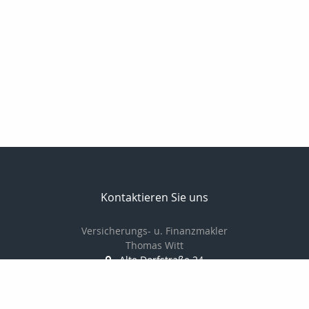
Kontaktieren Sie uns
Versicherungs- u. Finanzmakler
Thomas Witt
Alte Dorfstraße 24
18059 Fahrenholz
038207766880
01714548378