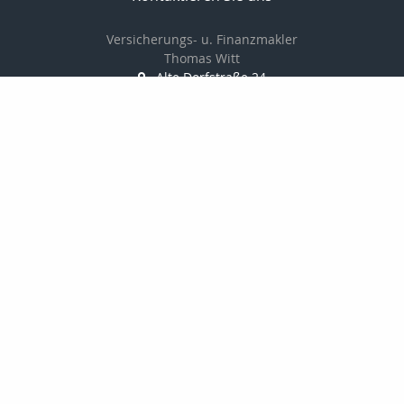
Versicherungs- u. Finanzmakler
Thomas Witt
Alte Dorfstraße 24
18059 Fahrenholz
038207766880
01714548378
038207766881
info@thomaswitt.eu
Nachricht schreiben
Startseite
Privat
Gewerbe
Geldanlage