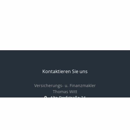
Kontaktieren Sie uns
Versicherungs- u. Finanzmakler
Thomas Witt
Alte Dorfstraße 24
18059 Fahrenholz
038207766880
01714548378
038207766881
info@thomaswitt.eu