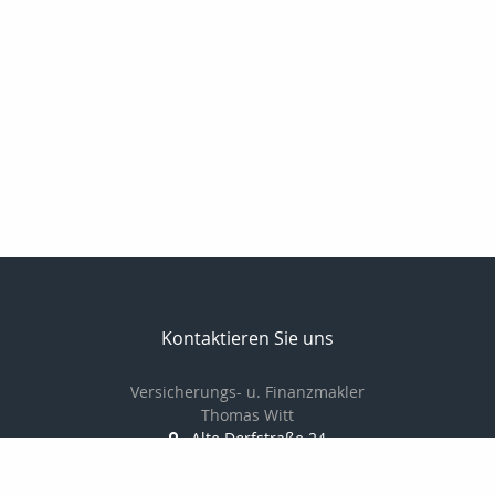
Kontaktieren Sie uns
Versicherungs- u. Finanzmakler
Thomas Witt
Alte Dorfstraße 24
18059 Fahrenholz
038207766880