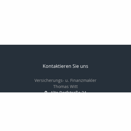
Kontaktieren Sie uns
Versicherungs- u. Finanzmakler
Thomas Witt
Alte Dorfstraße 24
18059 Fahrenholz
038207766880
01714548378
038207766881
info@thomaswitt.eu