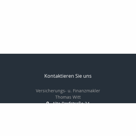
Kontaktieren Sie uns
Versicherungs- u. Finanzmakler
Thomas Witt
Alte Dorfstraße 24
18059 Fahrenholz
038207766880
01714548378
038207766881
info@thomaswitt.eu