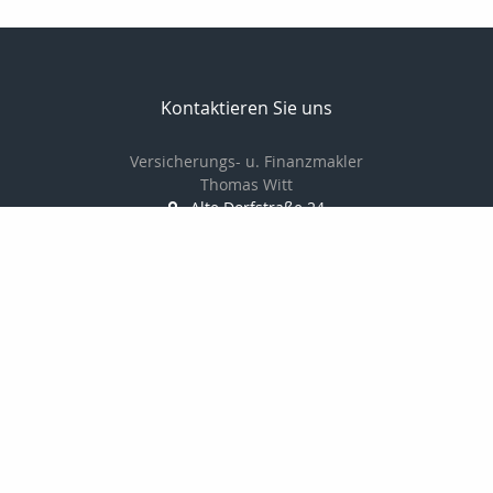
Kontaktieren Sie uns
Versicherungs- u. Finanzmakler
Thomas Witt
Alte Dorfstraße 24
18059 Fahrenholz
038207766880
01714548378
038207766881
info@thomaswitt.eu
Nachricht schreiben