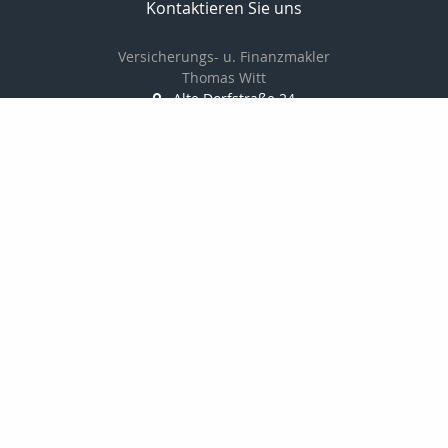
Kontaktieren Sie uns
Versicherungs- u. Finanzmakler
Thomas Witt
Alte Dorfstraße 24
18059 Fahrenholz
038207766880
01714548378
038207766881
info@thomaswitt.eu
Nachricht schreiben
Startseite
Privat
Gewerbe