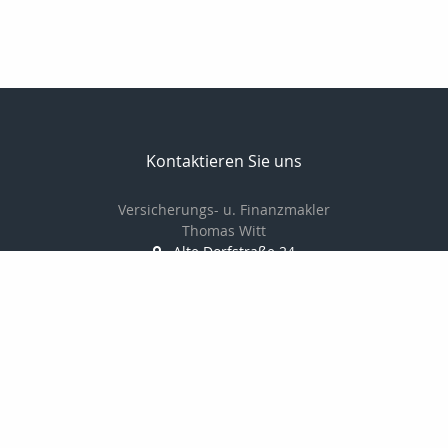
Kontaktieren Sie uns
Versicherungs- u. Finanzmakler
Thomas Witt
Alte Dorfstraße 24
18059 Fahrenholz
038207766880
01714548378
038207766881
info@thomaswitt.eu
Nachricht schreiben