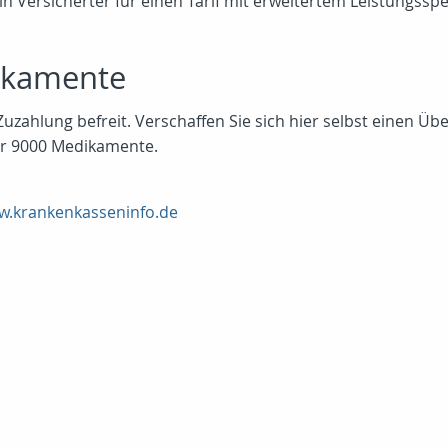
in Versicherter für einen Tarif mit erweitertem Leistungss
ikamente
hlung befreit. Verschaffen Sie sich hier selbst einen Überb
ber 9000 Medikamente.
.krankenkasseninfo.de